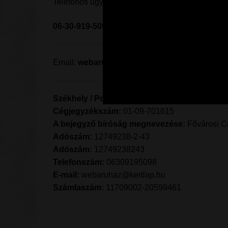
Telefonos ügyfélszolgálat 9 – 16 óra között:
06-30-919-5098
Email:
webaruhaz@kertlap.hu
Székhely / Postázási cím:
Farmart Kft, 1118 Bu
Cégjegyzékszám:
01-09-701615
A bejegyző bíróság megnevezése:
Fővárosi C
Adószám:
12749238-2-43
Adószám:
12749238243
Telefonszám:
06309195098
E-mail:
webaruhaz@kertlap.hu
Számlaszám:
11709002-20599461