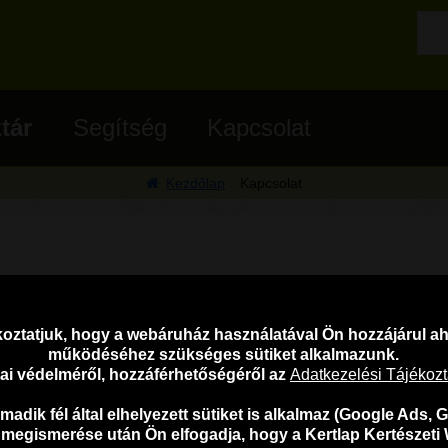
tár
Segítség
Kapcsolat
Kezdőlap
Kapcsolat
ratkozz fel a hírlevelünkre:
Hírlevél feliratkozás
.
oztatjuk, hogy a webáruház használatával Ön hozzájárul 
működéséhez szükséges sütiket alkalmazunk.
atai védelméről, hozzáférhetőségéről az
Adatkezelési Tájékoz
Kertlap Webáruház a Facebook-on
adik fél által elhelyezett sütiket is alkalmaz (Google Ads, G
 megismerése után Ön elfogadja, hogy a Kertlap Kertészeti 