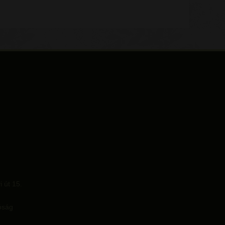
 út 15.
óság