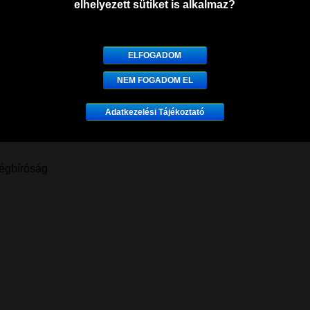
elhelyezett sütiket is alkalmaz?
ELFOGADOM
NEM FOGADOM EL
Adatkezelési Tájékoztató
dapest, Kelenhegyi út 15.
égbíróság