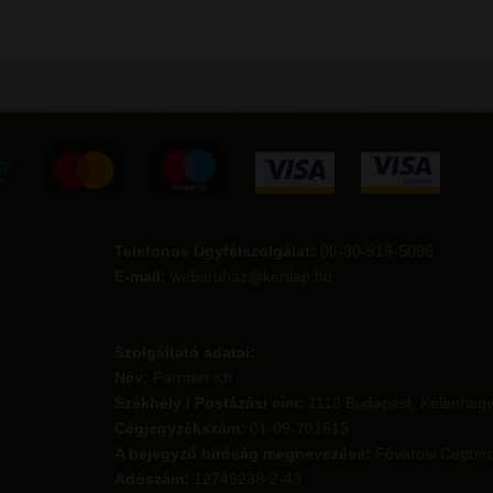
Telefonos Ügyfélszolgálat:
06-30-919-5098
E-mail:
webaruhaz@kertlap.hu
Szolgáltató adatai:
Név:
Farmart Kft.
Székhely / Postázási cím:
1118 Budapest, Kelenhegyi
Cégjegyzékszám:
01-09-701615
A bejegyző bíróság megnevezése:
Fővárosi Cégbír
Adószám:
12749238-2-43