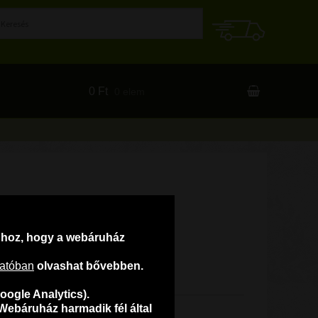
0 Ft
0 elem
ahhoz, hogy a webáruház
tatóban
olvashat bővebben.
oogle Analytics).
Webáruház harmadik fél által