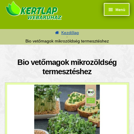
Ugrás a navigációhoz
Kilépés a tartalomba
Menü
Kezdőlap
Bio vetőmagok mikrozöldség termesztéshez
Termékek
Bio vetőmagok mikrozöldség
termesztéshez
Kosaram
Pénztár
Segítség
Kapcsolat