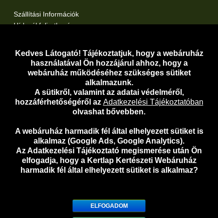
Szállítási Információk
Hírlevél feliratkozás
Kertlap Webáruház a Facebook-on
Kertlap Webáruház a Twitter-en
Kedves Látogató! Tájékoztatjuk, hogy a webáruház
használatával Ön hozzájárul ahhoz, hogy a
Adatvédelem
webáruház működéséhez szükséges sütiket
Adatkezelési Tájékoztató
alkalmazunk.
A sütikről, valamint az adatai védelméről,
Adathozzáférési Kérelem
hozzáférhetőségéről az
Adatkezelési Tájékoztatóban
Általános Szerződési Feltételek
olvashat bővebben.
Telefonos Ügyfélszolgálat:
06-30-919-5098
A webáruház harmadik fél által elhelyezett sütiket is
E-mail:
webaruhaz@kertlap.hu
alkalmaz (Google Ads, Google Analytics).
Az Adatkezelési Tájékoztató megismerése után Ön
elfogadja, hogy a Kertlap Kertészeti Webáruház
Szolgáltató adatai:
harmadik fél által elhelyezett sütiket is alkalmaz?
Név:
Farmart Kft.
Székhely / Postázási cím:
1118 Budapest, Kelenhegyi út 15.
X
Cégjegyzékszám:
01-09-701615
ELFOGADOM
A bejegyző bíróság megnevezése:
Fővárosi Cégbíróság