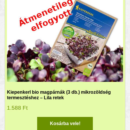
Kiepenkerl bio magpárnák (3 db.) mikrozöldség
termesztéshez – Lila retek
1.588
Ft
Kosárba vele!