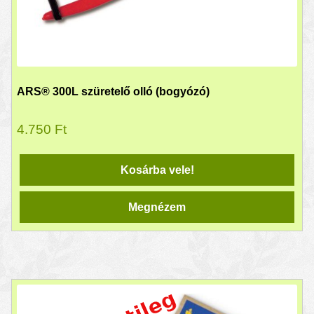
ARS® 300L szüretelő olló (bogyózó)
4.750
Ft
Kosárba vele!
Megnézem