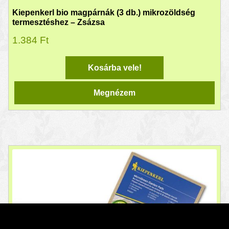
Kiepenkerl bio magpárnák (3 db.) mikrozöldség
termesztéshez – Zsázsa
1.384
Ft
Kosárba vele!
Megnézem