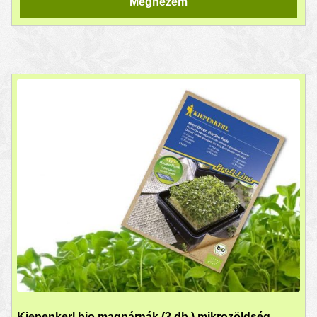
Megnézem
Kiepenkerl bio magpárnák (3 db.) mikrozöldség