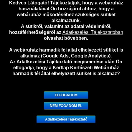
Kedves Látogató! Tájékoztatjuk, hogy a webáruház
használatával Ön hozzájárul ahhoz, hogy a
webáruház működéséhez szükséges sütiket
alkalmazunk.
A sütikről, valamint az adatai védelméről,
hozzáférhetőségéről az
Adatkezelési Tájékoztatóban
olvashat bővebben.
A webáruház harmadik fél által elhelyezett sütiket is
Kiepenkerl bio magpárnák (3 db.) mikrozöldség
alkalmaz (Google Ads, Google Analytics).
termesztéshez – Mustár
Az Adatkezelési Tájékoztató megismerése után Ön
elfogadja, hogy a Kertlap Kertészeti Webáruház
1.346
Ft
harmadik fél által elhelyezett sütiket is alkalmaz?
Kosárba vele!
X
ELFOGADOM
Megnézem
NEM FOGADOM EL
Adatkezelési Tájékoztató
0