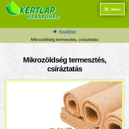
Ugrás a navigációhoz
Kilépés a tartalomba
Menü
Kezdőlap
Mikrozöldség termesztés, csíráztatás
Termékek
Mikrozöldség termesztés,
csíráztatás
Kosaram
Pénztár
Segítség
Kapcsolat