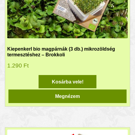
Kiepenkerl bio magpárnák (3 db.) mikrozöldség
termesztéshez – Brokkoli
1.290
Ft
Kosárba vele!
Megnézem