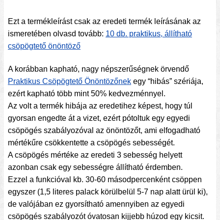
Ezt a termékleírást csak az eredeti termék leírásának az
ismeretében olvasd tovább:
10 db. praktikus, állítható
csöpögtető önöntöző
A korábban kapható, nagy népszerűségnek örvendő
Praktikus Csöpögtető Önöntözőnek
egy “hibás” szériája,
ezért kapható több mint 50% kedvezménnyel.
Az volt a termék hibája az eredetihez képest, hogy túl
gyorsan engedte át a vizet, ezért pótoltuk egy egyedi
csöpögés szabályozóval az önöntözőt, ami elfogadható
mértékűre csökkentette a csöpögés sebességét.
A csöpögés mértéke az eredeti 3 sebesség helyett
azonban csak egy sebességre állítható érdemben.
Ezzel a funkcióval kb. 30-60 másodpercenként csöppen
egyszer (1,5 literes palack körülbelül 5-7 nap alatt ürül ki),
de valójában ez gyorsítható amennyiben az egyedi
csöpögés szabályozót óvatosan kijjebb húzod egy kicsit.