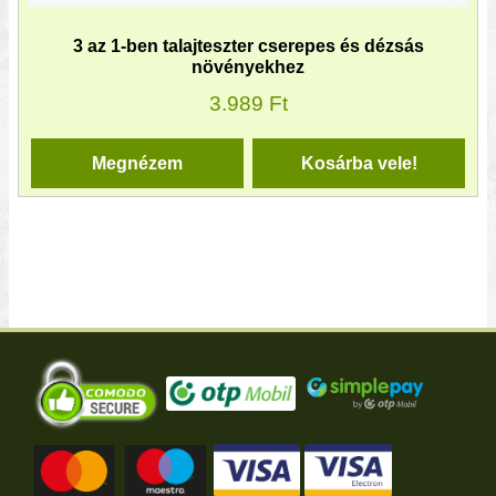
3 az 1-ben talajteszter cserepes és dézsás
növényekhez
3.989
Ft
Megnézem
Kosárba vele!