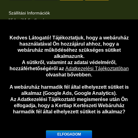
Szállítási Információk
Hírlevél feliratkozás
Kertlap Webáruház a Facebook-on
Kertlap Webáruház a Twitter-en
Kedves Látogató! Tájékoztatjuk, hogy a webáruház
használatával Ön hozzájárul ahhoz, hogy a
Adatvédelem
webáruház működéséhez szükséges sütiket
Adatkezelési Tájékoztató
alkalmazunk.
A sütikről, valamint az adatai védelméről,
Adathozzáférési Kérelem
hozzáférhetőségéről az
Adatkezelési Tájékoztatóban
Általános Szerződési Feltételek
olvashat bővebben.
Telefonos Ügyfélszolgálat:
06-30-919-5098
A webáruház harmadik fél által elhelyezett sütiket is
E-mail:
webaruhaz@kertlap.hu
alkalmaz (Google Ads, Google Analytics).
Az Adatkezelési Tájékoztató megismerése után Ön
elfogadja, hogy a Kertlap Kertészeti Webáruház
Szolgáltató adatai:
harmadik fél által elhelyezett sütiket is alkalmaz?
Név:
Farmart Kft.
Székhely / Postázási cím:
1118 Budapest, Kelenhegyi út 15.
Cégjegyzékszám:
01-09-701615
ELFOGADOM