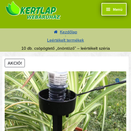
Ugrás a navigációhoz
Kilépés a tartalomba
Menü
Kezdőlap
Leértékelt termékek
10 db. csöpögtető „önöntöző” – leértékelt széria
Termékek
AKCIÓ!
Kosaram
🔍
Pénztár
Segítség
Kapcsolat