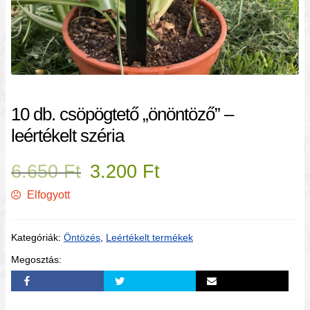
10 db. csöpögtető „önöntöző” –
leértékelt széria
6.650
Ft
3.200
Ft
Elfogyott
Kategóriák:
Öntözés
,
Leértékelt termékek
Megosztás: