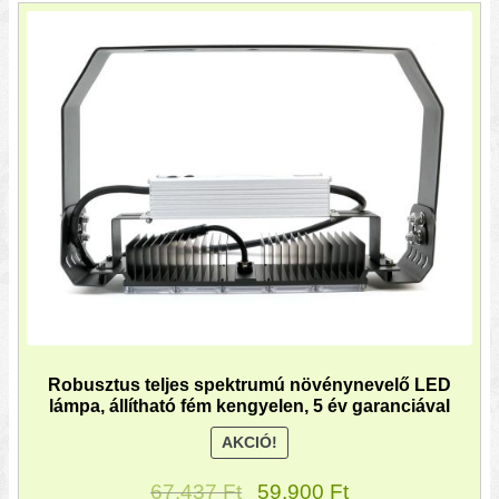
Robusztus teljes spektrumú növénynevelő LED
lámpa, állítható fém kengyelen, 5 év garanciával
AKCIÓ!
67.437
Ft
59.900
Ft