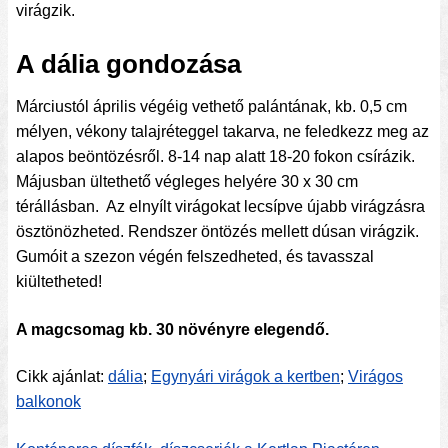
virágzik.
A dália gondozása
Márciustól április végéig vethető palántának, kb. 0,5 cm
mélyen, vékony talajréteggel takarva, ne feledkezz meg az
alapos beöntözésről. 8-14 nap alatt 18-20 fokon csírázik.
Májusban ültethető végleges helyére 30 x 30 cm
térállásban. Az elnyílt virágokat lecsípve újabb virágzásra
ösztönözheted. Rendszer öntözés mellett dúsan virágzik.
Gumóit a szezon végén felszedheted, és tavasszal
kiültetheted!
A magcsomag kb. 30 növényre elegendő.
Cikk ajánlat:
dália
;
Egynyári virágok a kertben
;
Virágos
balkonok