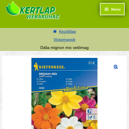
Ugrás a navigációhoz
Kilépés a tartalomba
Menü
Kezdőlap
Virágmagok
Dália mignon mix vetőmag
Termékek
Kosaram
🔍
Pénztár
Segítség
Kapcsolat