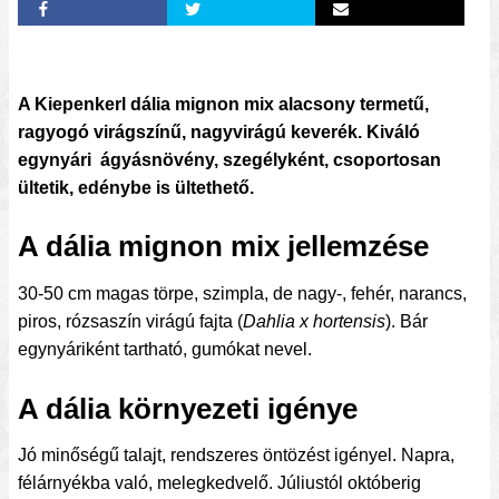
A Kiepenkerl dália mignon mix alacsony termetű,
ragyogó virágszínű, nagyvirágú keverék. Kiváló
egynyári ágyásnövény, szegélyként, csoportosan
ültetik, edénybe is ültethető.
A dália mignon mix jellemzése
30-50 cm magas törpe, szimpla, de nagy-, fehér, narancs,
piros, rózsaszín virágú fajta (
Dahlia x hortensis
). Bár
egynyáriként tartható, gumókat nevel.
A dália környezeti igénye
Jó minőségű talajt, rendszeres öntözést igényel. Napra,
félárnyékba való, melegkedvelő. Júliustól októberig