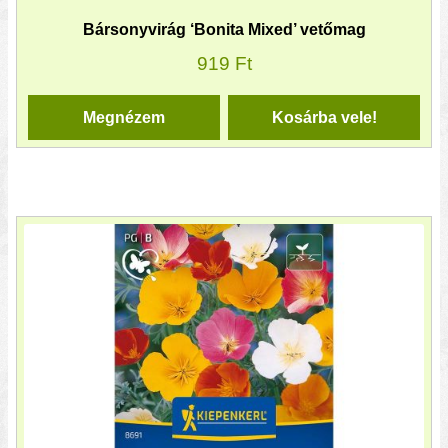
Bársonyvirág ‘Bonita Mixed’ vetőmag
919
Ft
Megnézem
Kosárba vele!