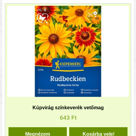
Kúpvirág színkeverék vetőmag
643
Ft
Megnézem
Kosárba vele!