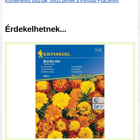
Konténeres díszfák, díszcserjék a Kertlap Piactéren
Érdekelhetnek...