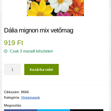
Dália mignon mix vetőmag
919
Ft
Csak 3 maradt készleten
Dália mignon mix vetőmag mennyiség
Kosárba vele!
Cikkszám:
8666
Kategória:
Virágmagok
Megosztás: