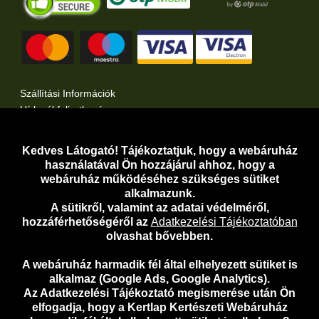
Szállítási Információk
Hírlevél feliratkozás
Kertlap Webáruház a Facebook-on
Kertlap Webáruház a Twitter-en
Kedves Látogató! Tájékoztatjuk, hogy a webáruház
használatával Ön hozzájárul ahhoz, hogy a
Adatvédelem
webáruház működéséhez szükséges sütiket
Adatkezelési Tájékoztató
alkalmazunk.
A sütikről, valamint az adatai védelméről,
Adathozzáférési Kérelem
hozzáférhetőségéről az
Adatkezelési Tájékoztatóban
Általános Szerződési Feltételek
olvashat bővebben.
Telefonos Ügyfélszolgálat:
06-30-919-5098
A webáruház harmadik fél által elhelyezett sütiket is
E-mail:
webaruhaz@kertlap.hu
alkalmaz (Google Ads, Google Analytics).
Az Adatkezelési Tájékoztató megismerése után Ön
elfogadja, hogy a Kertlap Kertészeti Webáruház