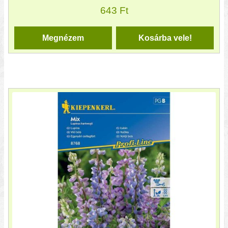
643
Ft
Megnézem
Kosárba vele!