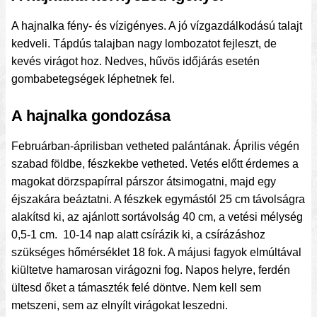
A hajnalka fény- és vízigényes. A jó vízgazdálkodású talajt
kedveli. Tápdús talajban nagy lombozatot fejleszt, de
kevés virágot hoz. Nedves, hűvös időjárás esetén
gombabetegségek léphetnek fel.
A hajnalka gondozása
Februárban-áprilisban vetheted palántának. Április végén
szabad földbe, fészkekbe vetheted. Vetés előtt érdemes a
magokat dörzspapírral párszor átsimogatni, majd egy
éjszakára beáztatni. A fészkek egymástól 25 cm távolságra
alakítsd ki, az ajánlott sortávolság 40 cm, a vetési mélység
0,5-1 cm. 10-14 nap alatt csírázik ki, a csírázáshoz
szükséges hőmérséklet 18 fok. A májusi fagyok elmúltával
kiültetve hamarosan virágozni fog. Napos helyre, ferdén
ültesd őket a támaszték felé döntve. Nem kell sem
metszeni, sem az elnyílt virágokat leszedni.