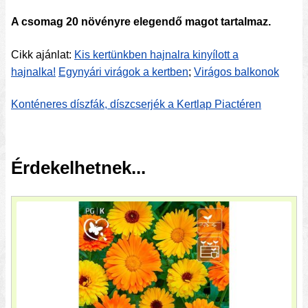
A csomag 20 növényre elegendő magot tartalmaz.
Cikk ajánlat:
Kis kertünkben hajnalra kinyílott a
hajnalka!
Egynyári virágok a kertben
;
Virágos balkonok
Konténeres díszfák, díszcserjék a Kertlap Piactéren
Érdekelhetnek...