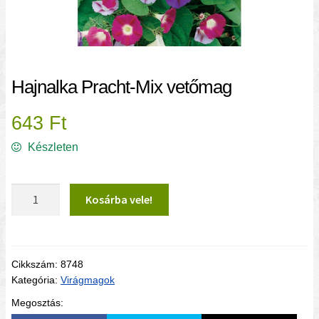
Hajnalka Pracht-Mix vetőmag
643
Ft
Készleten
Hajnalka Pracht-Mix vetőmag mennyiség
Kosárba vele!
Cikkszám:
8748
Kategória:
Virágmagok
Megosztás: