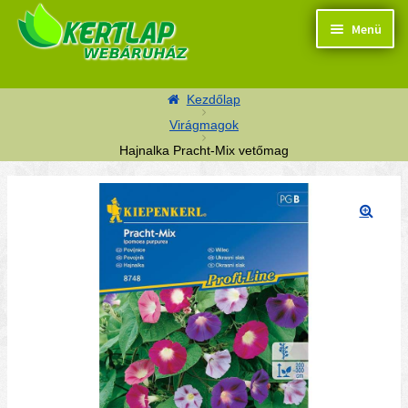
Ugrás a navigációhoz
Kilépés a tartalomba
Menü
Kezdőlap
Virágmagok
Hajnalka Pracht-Mix vetőmag
Termékek
Kosaram
🔍
Pénztár
Segítség
Kapcsolat