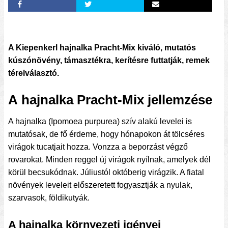
A Kiepenkerl hajnalka Pracht-Mix kiváló, mutatós
kúszónövény, támasztékra, kerítésre futtatják, remek
térelválasztó.
A hajnalka Pracht-Mix jellemzése
A hajnalka (Ipomoea purpurea) szív alakú levelei is
mutatósak, de fő érdeme, hogy hónapokon át tölcséres
virágok tucatjait hozza. Vonzza a beporzást végző
rovarokat. Minden reggel új virágok nyílnak, amelyek dél
körül becsukódnak. Júliustól októberig virágzik. A fiatal
növények leveleit előszeretett fogyasztják a nyulak,
szarvasok, földikutyák.
A hajnalka környezeti igényei