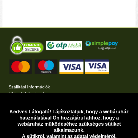
Szállítási Információk
Hírlevél feliratkozás
Kertlap Webáruház a Facebook-on
Kertlap Webáruház a Twitter-en
Kedves Látogató! Tájékoztatjuk, hogy a webáruház
használatával Ön hozzájárul ahhoz, hogy a
Adatvédelem
webáruház működéséhez szükséges sütiket
Adatkezelési Tájékoztató
alkalmazunk.
A sütikről, valamint az adatai védelméről,
Adathozzáférési Kérelem