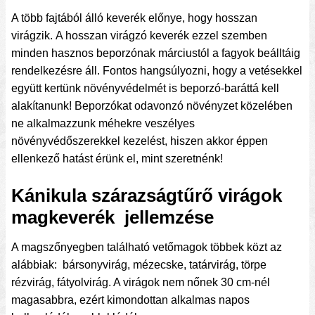
A több fajtából álló keverék előnye, hogy hosszan
virágzik. A hosszan virágzó keverék ezzel szemben
minden hasznos beporzónak márciustól a fagyok beálltáig
rendelkezésre áll. Fontos hangsúlyozni, hogy a vetésekkel
együtt kertünk növényvédelmét is beporzó-baráttá kell
alakítanunk! Beporzókat odavonzó növényzet közelében
ne alkalmazzunk méhekre veszélyes
növényvédőszerekkel kezelést, hiszen akkor éppen
ellenkező hatást érünk el, mint szeretnénk!
Kánikula szárazságtűrő virágok
magkeverék jellemzése
A magszőnyegben található vetőmagok többek közt az
alábbiak: bársonyvirág, mézecske, tatárvirág, törpe
rézvirág, fátyolvirág. A virágok nem nőnek 30 cm-nél
magasabbra, ezért kimondottan alkalmas napos