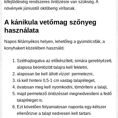
kifejlődéséig rendszeres öntözésre van szükség. A
növények júniustól októberig virítanak.
A kánikula vetőmag szőnyeg
használata
Napos félárnyékos helyen, lehetőleg a gyümölcsfák, a
konyhakert közelében használd.
Széthajtogatva az előkészített, simára gereblyézett,
alaposa beöntözött talajra kell fektetni,
alaposan be kell állott vízzel permetezni,
rá kell hinteni 0,5-1 cm vastag talajréteget,
óvatosan meg kell nyomkodni, tömöríteni a talajt,
majd permetező öntözéssel megnedvesíteni a fedő
talajréteget is.
Ezt követően folyamatosan naponta egy-kétszer
ellenőrizve a talajt nedvesen kell tartani.