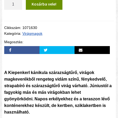
Kánikula szárazságtűrő virágok magkeverék vetőmag
Kosárba vele!
szőnyeg mennyiség
Cikkszám:
1071630
Kategória:
Virágmagok
Megosztás:
A Kiepenkerl kánikula szárazságtűrő, virágok
magkeverékből rengeteg vidám színű, fénykedvelő,
strapabíró és szárazságtűrő virág várható. Júniustól a
fagyokig más és más virágokban lehet
gyönyörködni. Napos erkélyekhez és a teraszon lévő
konténerekhez készült, de kertben, sziklakertben is
használható.