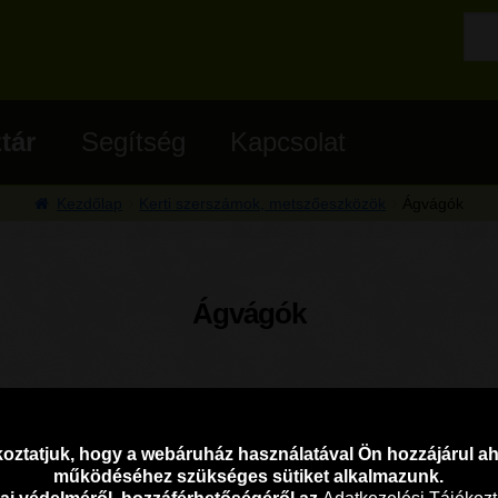
tár
Segítség
Kapcsolat
Kezdőlap
Kerti szerszámok, metszőeszközök
Ágvágók
Ágvágók
oztatjuk, hogy a webáruház használatával Ön hozzájárul 
működéséhez szükséges sütiket alkalmazunk.