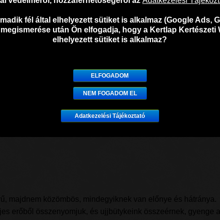
atai védelméről, hozzáférhetőségéről az
Adatkezelési Tájékoz
adik fél által elhelyezett sütiket is alkalmaz (Google Ads, G
 megismerése után Ön elfogadja, hogy a Kertlap Kertészeti 
elhelyezett sütiket is alkalmaz?
ELFOGADOM
NEM FOGADOM EL
Adatkezelési Tájékoztató
rű, majdnem közömbös, mindegyiknek van előnye és hátránya.
ljes erőből összenyomjuk, és ujjbütykeink összeérnek, gyenge a