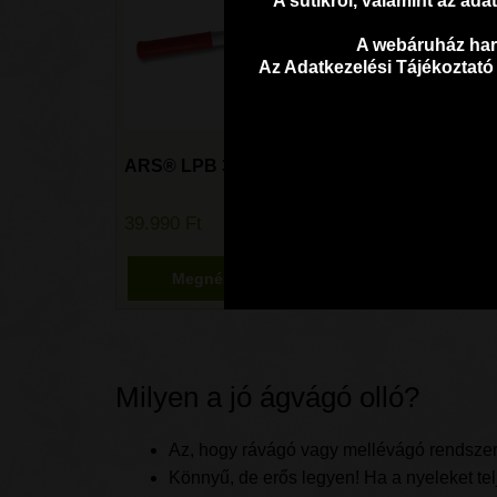
A sütikről, valamint az ad
A webáruház harm
Az Adatkezelési Tájékoztató
ARS® LPB 30M japán ágvágó
39.990
Ft
Megnézem
Kosárba vele!
Milyen a jó ágvágó olló?
Az, hogy rávágó vagy mellévágó rendsze
Könnyű, de erős legyen! Ha a nyeleket te