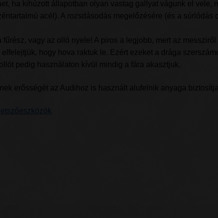
t, ha kihúzott állapotban olyan vastag gallyat vágunk el vele, 
éntartalmú acél). A rozsdásodás megelőzésére (és a súrlódás
rész, vagy az olló nyele! A piros a legjobb, mert az messziről f
elfelejtjük, hogy hova raktuk le. Ezért ezeket a drága szerszám
llót pedig használaton kívül mindig a fára akasztjuk.
k erősségét az Audihoz is használt alufelnik anyaga biztosítja
Metszőeszközök