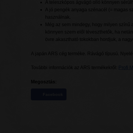
A teleszkópos ágvágó olló könnyen sérülhe
A jó pengék anyaga szénacél (= magas sz
használnak.
Még az sem mindegy, hogy milyen színű a fű
könnyen szem elől téveszthetők, ha netán 
övre akasztható tokokban hordjuk, a nagyo
A japán ARS cég terméke. Rávágó típusú. Nyeléne
További információk az ARS termékekről:
Profi 
Megosztás:
Facebook
Google+