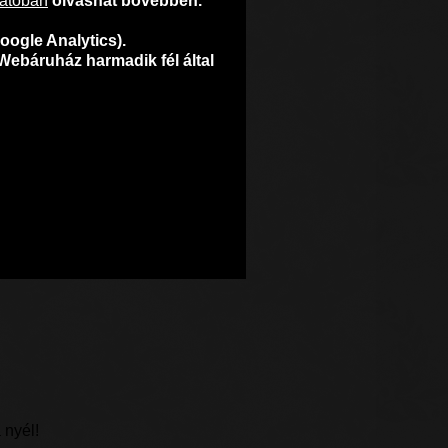
tatóban
olvashat bővebben.
oogle Analytics).
Webáruház harmadik fél által
 nyél!