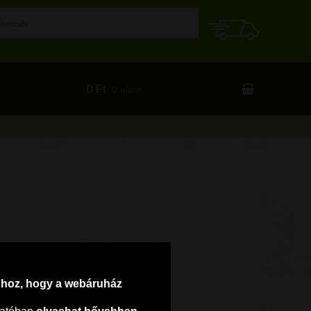
0 Ft
0 elem
ahhoz, hogy a webáruház