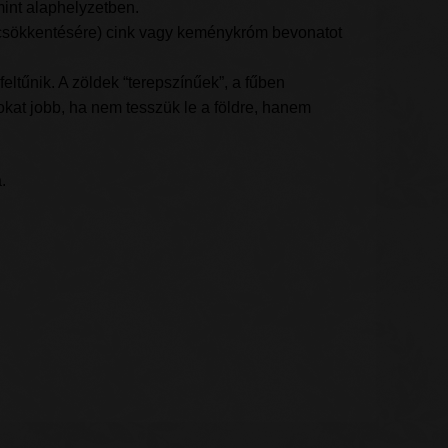
mint alaphelyzetben.
 csökkentésére) cink vagy keménykróm bevonatot
eltűnik. A zöldek “terepszínűek”, a fűben
okat jobb, ha nem tesszük le a földre, hanem
.