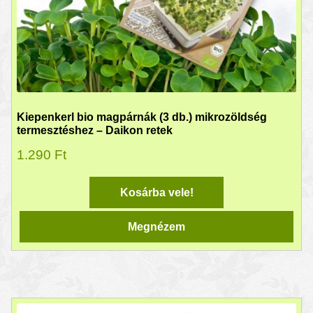
Kiepenkerl bio magpárnák (3 db.) mikrozöldség
termesztéshez – Daikon retek
1.290
Ft
Kosárba vele!
Megnézem