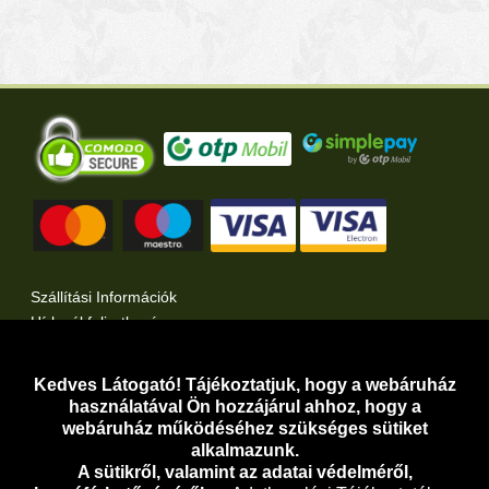
Szállítási Információk
Hírlevél feliratkozás
Kertlap Webáruház a Facebook-on
Kertlap Webáruház a Twitter-en
Kedves Látogató! Tájékoztatjuk, hogy a webáruház
használatával Ön hozzájárul ahhoz, hogy a
Adatvédelem
webáruház működéséhez szükséges sütiket
Adatkezelési Tájékoztató
alkalmazunk.
A sütikről, valamint az adatai védelméről,
Adathozzáférési Kérelem