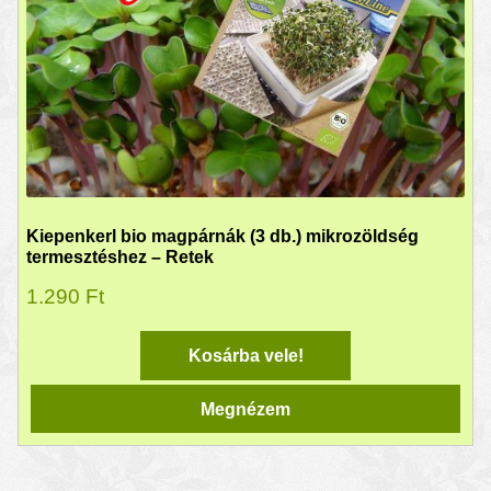
Kiepenkerl bio magpárnák (3 db.) mikrozöldség
termesztéshez – Retek
1.290
Ft
Kosárba vele!
Megnézem