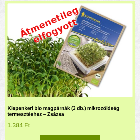
Kiepenkerl bio magpárnák (3 db.) mikrozöldség
termesztéshez – Zsázsa
1.384
Ft