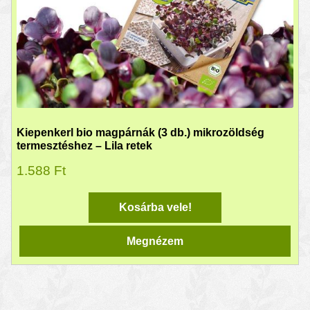
Kiepenkerl bio magpárnák (3 db.) mikrozöldség
termesztéshez – Lila retek
1.588
Ft
Kosárba vele!
Megnézem