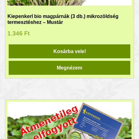
Kiepenkerl bio magpárnák (3 db.) mikrozöldség
termesztéshez – Mustár
1.346
Ft
Kosárba vele!
Megnézem