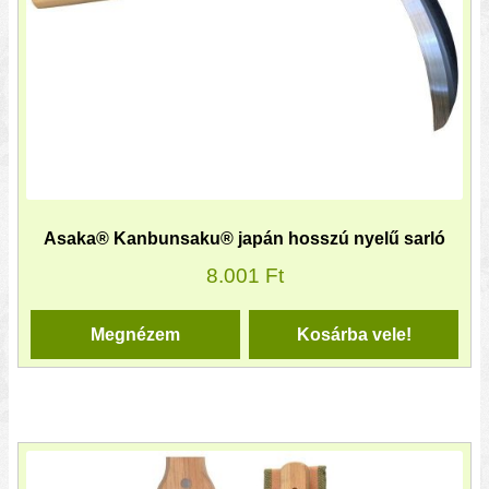
Asaka® Kanbunsaku® japán hosszú nyelű sarló
8.001
Ft
Megnézem
Kosárba vele!