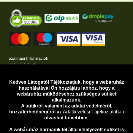
Szállítási Információk
Hírlevél feliratkozás
Kertlap Webáruház a Facebook-on
Kertlap Webáruház a Twitter-en
Kedves Látogató! Tájékoztatjuk, hogy a webáruház
használatával Ön hozzájárul ahhoz, hogy a
Adatvédelem
webáruház működéséhez szükséges sütiket
Adatkezelési Tájékoztató
alkalmazunk.
A sütikről, valamint az adatai védelméről,
Adathozzáférési Kérelem
hozzáférhetőségéről az
Adatkezelési Tájékoztatóban
Általános Szerződési Feltételek
olvashat bővebben.
Telefonos Ügyfélszolgálat:
06-30-919-5098
A webáruház harmadik fél által elhelyezett sütiket is
E-mail:
webaruhaz@kertlap.hu