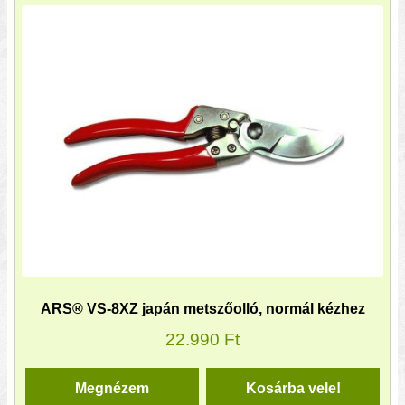
ARS® VS-8XZ japán metszőolló, normál kézhez
22.990
Ft
Megnézem
Kosárba vele!