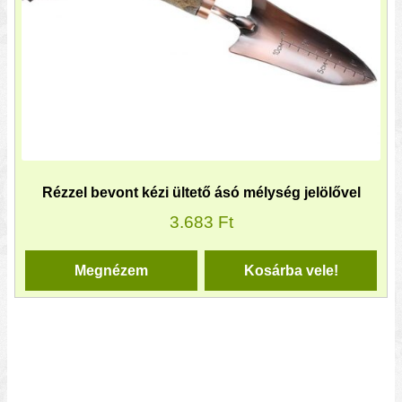
Rézzel bevont kézi ültető ásó mélység jelölővel
3.683
Ft
Megnézem
Kosárba vele!