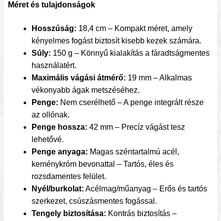
Méret és tulajdonságok
Hosszúság:
18,4 cm – Kompakt méret, amely
kényelmes fogást biztosít kisebb kezek számára.
Súly:
150 g – Könnyű kialakítás a fáradtságmentes
használatért.
Maximális vágási átmérő:
19 mm – Alkalmas
vékonyabb ágak metszéséhez.
Penge:
Nem cserélhető – A penge integrált része
az ollónak.
Penge hossza:
42 mm – Precíz vágást tesz
lehetővé.
Penge anyaga:
Magas széntartalmú acél,
keménykróm bevonattal – Tartós, éles és
rozsdamentes felület.
Nyél/burkolat:
Acélmag/műanyag – Erős és tartós
szerkezet, csúszásmentes fogással.
Tengely biztosítása:
Kontrás biztosítás –