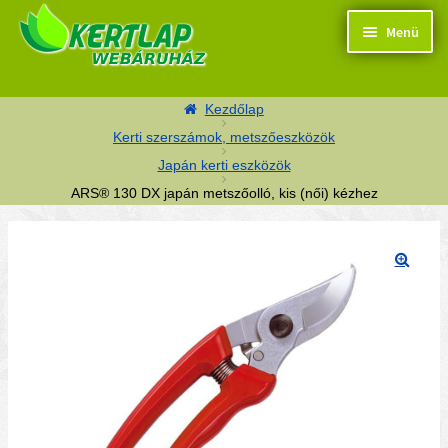
Ugrás a navigációhoz
Kilépés a tartalomba
Menü
Kezdőlap
Kerti szerszámok, metszőeszközök
Japán kerti eszközök
Termékek
ARS® 130 DX japán metszőolló, kis (női) kézhez
Kosaram
🔍
Pénztár
Segítség
Kapcsolat