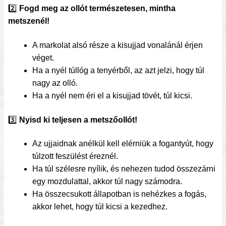
2️⃣
Fogd meg az ollót természetesen, mintha
metszenél!
A markolat alsó része a kisujjad vonalánál érjen
véget.
Ha a nyél túllóg a tenyérből, az azt jelzi, hogy túl
nagy az olló.
Ha a nyél nem éri el a kisujjad tövét, túl kicsi.
3️⃣
Nyisd ki teljesen a metszőollót!
Az ujjaidnak anélkül kell elérniük a fogantyút, hogy
túlzott feszülést éreznél.
Ha túl szélesre nyílik, és nehezen tudod összezárni
egy mozdulattal, akkor túl nagy számodra.
Ha összecsukott állapotban is nehézkes a fogás,
akkor lehet, hogy túl kicsi a kezedhez.