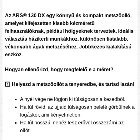
Az ARS® 130 DX egy könnyű és kompakt metszőolló,
amelyet kifejezetten kisebb kézméretű
felhasználóknak, például hölgyeknek terveztek. Ideális
választás házikerti munkákhoz, különösen fiatalabb,
vékonyabb ágak metszéséhez. Jobbkezes kialakítású
eszköz.
Hogyan ellenőrizd, hogy megfelelő-e a méret?
1️⃣
Helyezd a metszőollót a tenyeredbe, és tartsd lazán!
A nyél vége ne lógjon ki túlságosan a kezedből.
Ha túl rövid, az ujjaid túlságosan befelé görbülnek a
fogáskor, ami kényelmetlen.
Ha túl hosszú, nehéz lesz erővel összezárni az
ollót.