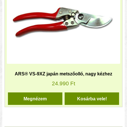
ARS® VS-9XZ japán metszőolló, nagy kézhez
24.990
Ft
Megnézem
Kosárba vele!