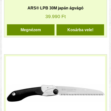
ARS® LPB 30M japán ágvágó
39.990
Ft
Megnézem
Kosárba vele!