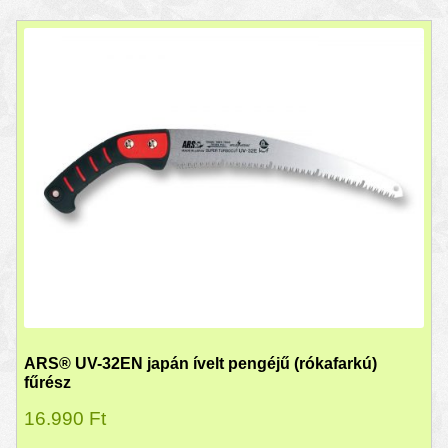
ARS® UV-32EN japán ívelt pengéjű (rókafarkú)
fűrész
16.990
Ft