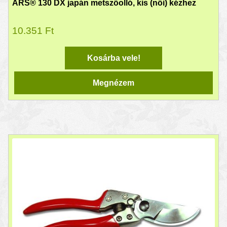
ARS® 130 DX japán metszőolló, kis (női) kézhez
10.351
Ft
Kosárba vele!
Megnézem