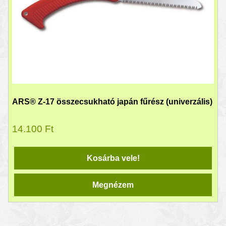
ARS® Z-17 összecsukható japán fűrész (univerzális)
14.100
Ft
Kosárba vele!
Megnézem