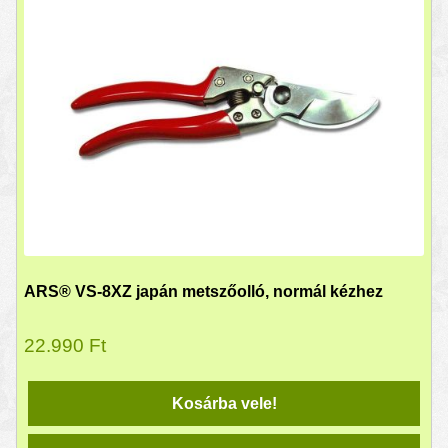
ARS® VS-8XZ japán metszőolló, normál kézhez
22.990
Ft
Kosárba vele!