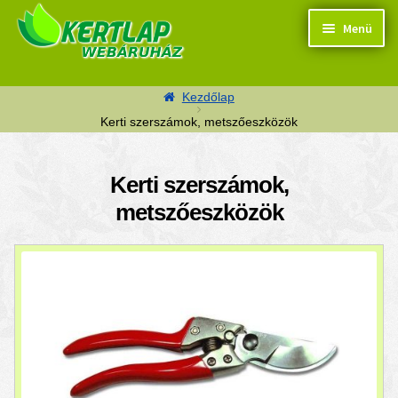
Ugrás a navigációhoz
Kilépés a tartalomba
Menü
Kezdőlap
Kerti szerszámok, metszőeszközök
Termékek
Kerti szerszámok,
metszőeszközök
Kosaram
Pénztár
Segítség
Kapcsolat