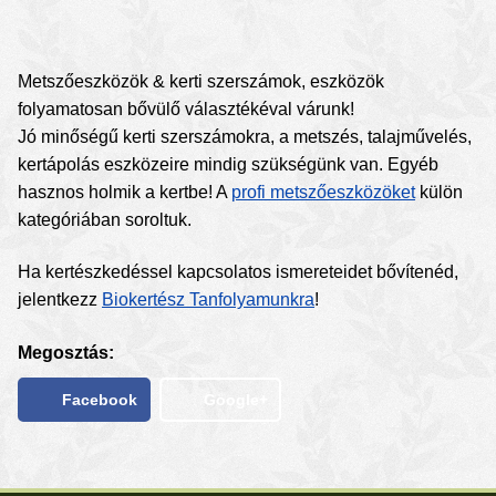
Metszőeszközök & kerti szerszámok, eszközök
folyamatosan bővülő választékéval várunk!
Jó minőségű kerti szerszámokra, a metszés, talajművelés,
kertápolás eszközeire mindig szükségünk van. Egyéb
hasznos holmik a kertbe! A
profi metszőeszközöket
külön
kategóriában soroltuk.
Ha kertészkedéssel kapcsolatos ismereteidet bővítenéd,
jelentkezz
Biokertész Tanfolyamunkra
!
Megosztás:
Facebook
Google+