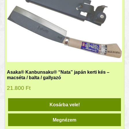
Asaka® Kanbunsaku® “Nata” japán kerti kés –
macséta / balta / gallyazó
21.800
Ft
Kosárba vele!
Megnézem