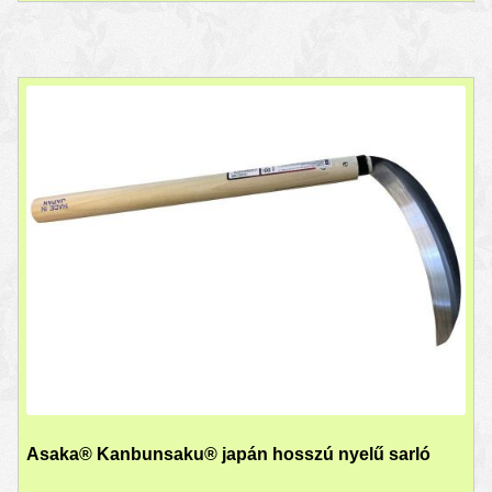
Asaka® Kanbunsaku® japán hosszú nyelű sarló