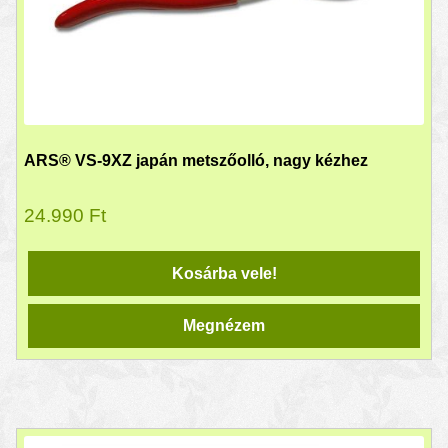
ARS® VS-9XZ japán metszőolló, nagy kézhez
24.990
Ft
Kosárba vele!
Megnézem