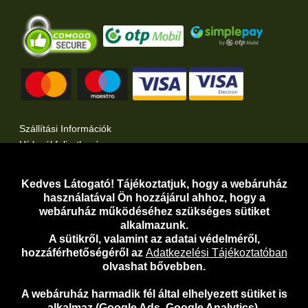
Szállítási Információk
Hírlevél feliratkozás
Kertlap Webáruház a Facebook-on
Kertlap Webáruház a Twitter-en
Kedves Látogató! Tájékoztatjuk, hogy a webáruház
használatával Ön hozzájárul ahhoz, hogy a
Adatvédelem
webáruház működéséhez szükséges sütiket
Adatkezelési Tájékoztató
alkalmazunk.
A sütikről, valamint az adatai védelméről,
Adathozzáférési Kérelem
hozzáférhetőségéről az
Adatkezelési Tájékoztatóban
Általános Szerződési Feltételek
olvashat bővebben.
Telefonos Ügyfélszolgálat:
06-30-919-5098
A webáruház harmadik fél által elhelyezett sütiket is
E-mail:
webaruhaz@kertlap.hu
alkalmaz (Google Ads, Google Analytics).