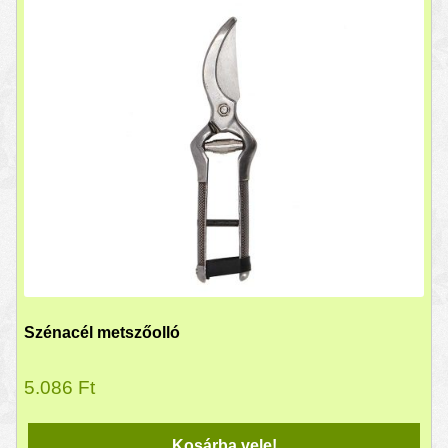
Szénacél metszőolló
5.086
Ft
Kosárba vele!