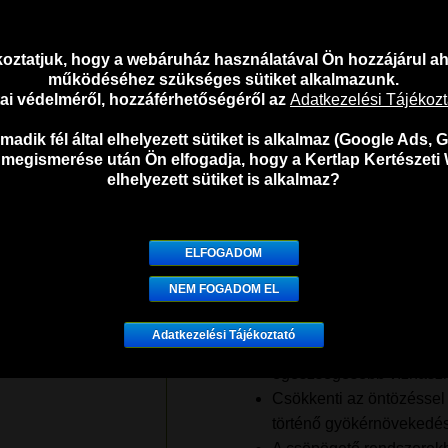
🔥 Aszályos időszakban különös
Ennek a lassú áteresztésű, 75 l
oztatjuk, hogy a webáruház használatával Ön hozzájárul 
egészséges facsemetéket és fák
működéséhez szükséges sütiket alkalmazunk.
atai védelméről, hozzáférhetőségéről az
Adatkezelési Tájékoz
A faöntöző zsák hasz
adik fél által elhelyezett sütiket is alkalmaz (Google Ads, G
 megismerése után Ön elfogadja, hogy a Kertlap Kertészeti 
Könnyen kezelhető, áthel
elhelyezett sütiket is alkalmaz?
ellentétben a bonyolult 
Olyan helyen is alkalma
öntözést.
ELFOGADOM
A folyamatos vízkiáramlá
NEM FOGADOM EL
koronacsurgón belül ned
A faöntöző zsák a talajt
Adatkezelési Tájékoztató
téve, hogy a gyökerek m
egészségesebb vízhaszno
Csökkenti az öntözéssel 
történő gyökérnövekedés