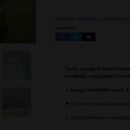
Kategóriák:
Palántázás, növénytermeszt
Megosztás:
Tartós anyagból készült faön
kezelhető, csöpögtető öntöz
⚠️
A nagy érdeklődés miatt: A
🌳 75 liter víz lassú kijuttatása 
💧 Segít csökkenteni a párolgás