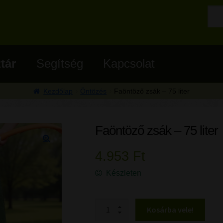
tár
Segítség
Kapcsolat
Kezdőlap
Öntözés
Faöntöző zsák – 75 liter
Faöntöző zsák – 75 liter
🔍
4.953
Ft
Készleten
Faöntöző zsák - 75 liter mennyiség
Kosárba vele!