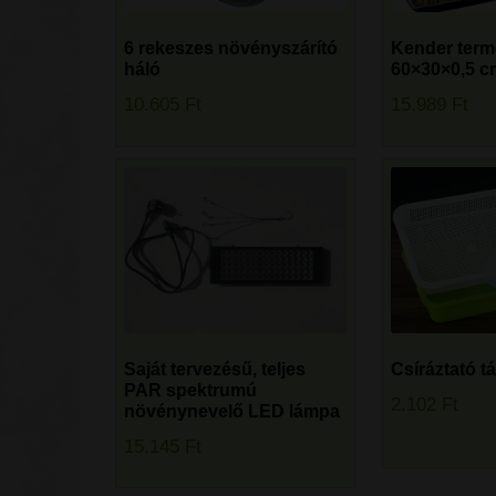
6 rekeszes növényszárító
Kender term
háló
60×30×0,5 cm
10.605
Ft
15.989
Ft
Saját tervezésű, teljes
Csíráztató tá
PAR spektrumú
2.102
Ft
növénynevelő LED lámpa
15.145
Ft