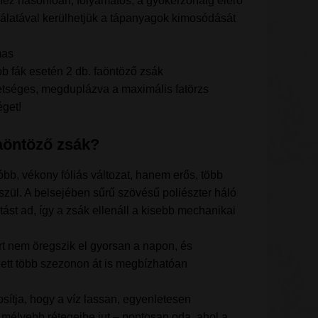
ez hasonlóan, folyamatos, a gyökérzónáig elérő
sználatával kerülhetjük a tápanyagok kimosódását
mas
b fák esetén 2 db. faöntöző zsák
etséges, megduplázva a maximális fatörzs
éget!
faöntöző zsák?
bb, vékony fóliás változat, hanem erős, több
zül. A belsejében sűrű szövésű poliészter háló
artást ad, így a zsák ellenáll a kisebb mechanikai
t nem öregszik el gyorsan a napon, és
ett több szezonon át is megbízhatóan
osítja, hogy a víz lassan, egyenletesen
aj mélyebb rétegeibe jut – pontosan oda, ahol a