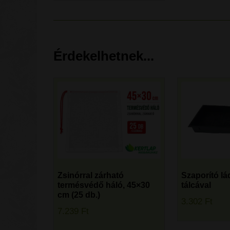
Érdekelhetnek...
Zsinórral zárható
Szaporító lá
termésvédő háló, 45×30
tálcával
cm (25 db.)
3.302
Ft
7.239
Ft