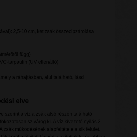
ával): 2,5-10 cm, két zsák összecipzárolása
átmérőtől függ)
PVC-tarpaulin (UV ellenálló)
mely a ráhajtásban, alul található, lásd
dési elve
 szerint a víz a zsák alsó részén található
fokozatosan szivárog ki. A víz kivezető nyílás 2-
. A zsák működésének alapfeltétele a sík felület.
 fák körül mélyített tányért alakítottak ki, és abban