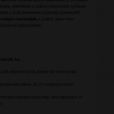
hatja, eltömítheti a zsákok vízelvezető nyílásait.
ítani a zsák belsejében található vízelvezető
k talajon használják
a zsákot, akkor nem
ivárgással kapcsolatban.
 között, ha…
zsák teljesen kiürül, pangó víz nem marad
napsütésnek kitéve: az UV-sugárzás idővel
: néhány naponta nézd meg, nem rakódott-e le
és