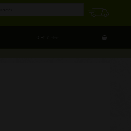
0 Ft
0 elem