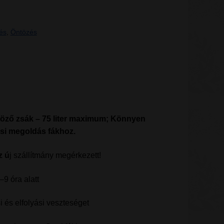
és
,
Öntözés
töző zsák – 75 liter maximum; Könnyen
ési megoldás fákhoz.
z ú
j szállítmány megérkezett!
6–9 óra alatt
i és elfolyási veszteséget