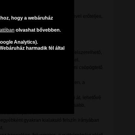
en hasznos fiatal fákhoz
iteres faöntöző zsáknak a segítségével erőteljes,
ahhoz, hogy a webáruház
at nevelhetsz!
tatóban
olvashat bővebben.
nálatának előnyei
oogle Analytics).
Webáruház harmadik fél által
yezhető, egy cipzározással le- és felszerelhető,
és költséges csöpögtetőrendszerekkel.
zhatod, ahol nem lehet megvalósítani csöpögtető
s biztosítja, hogy a talaj mélységében, a
vesedjen át.
 fokozatosan, mélységében nedvesíti át, lehetővé
élyebbre hatoljanak, és gazdaságosabb,
sulást érjünk el.
egyébként gyakran kialakuló felszín irányában
t.