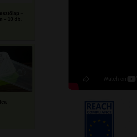
esztőlap –
 – 10 db.
lca