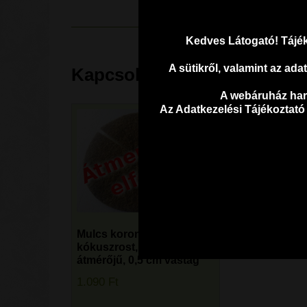
Kedves Látogató! Tájék
A sütikről, valamint az ad
Kapcsolódó termékek:
A webáruház harm
Az Adatkezelési Tájékoztató
Mulcs korong,
kókuszrost, 40 cm
átmérőjű, 0,5 cm vastag
1.090
Ft