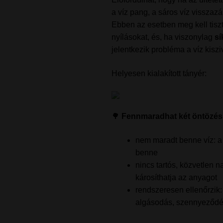
a víz pang, a sáros víz visszazár
Ebben az esetben meg kell tiszt
nyílásokat, és, ha viszonylag
sí
jelentkezik probléma a víz kisz
Helyesen kialakított tányér:
🌳
Fennmaradhat két öntözés
nem maradt benne víz: a 
benne
nincs tartós, közvetlen 
károsíthatja az anyagot
rendszeresen ellenőrzik
algásodás, szennyeződ