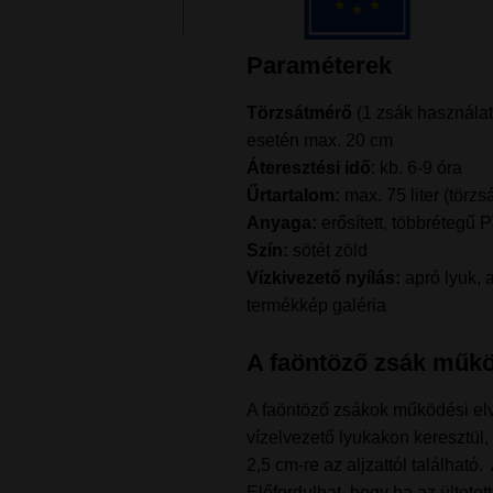
Paraméterek
Törzsátmérő
(1 zsák használat
esetén max. 20 cm
Áteresztési idő
: kb. 6-9 óra
Űrtartalom:
max. 75 liter (törzs
Anyaga:
erősített, többrétegű 
Szín:
sötét zöld
Vízkivezető nyílás:
apró lyuk, a
termékkép galéria
A faöntöző zsák műkö
A faöntöző zsákok működési elve
vízelvezető lyukakon keresztül, 
2,5 cm-re az aljzattól található
Előfordulhat, hogy ha az ültetett