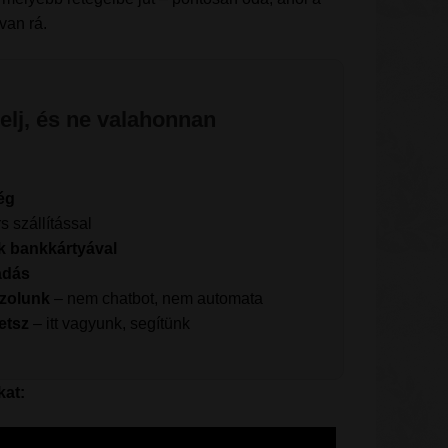
van rá.
delj, és ne valahonnan
ég
rs szállítással
k bankkártyával
adás
szolunk
– nem chatbot, nem automata
etsz
– itt vagyunk, segítünk
kat: