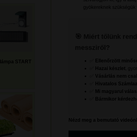
gyökereknek szükségük 
🎯 Miért tőlünk ren
messziről?
✅
Ellenőrzött minős
lámpa START
✅
Hazai készlet
, gyo
✅
Vásárlás nem csa
✅
Hivatalos Számla
✅
Mi magyarul vála
✅
Bármikor kérdezh
Nézd meg a bemutató videón