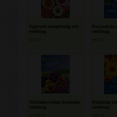
Egynyári margitvirág mix
Borzaskata 
vetőmag
vetőmag
643
Ft
643
Ft
Orchidea virágú árvácska
Kúpvirág sz
vetőmag
vetőmag
2.376
Ft
643
Ft