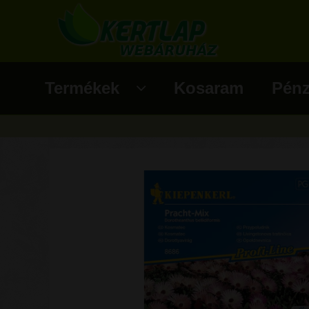
Ugrás a navigációhoz
Kilépés a tartalomba
Termékek
Kosaram
Pénz