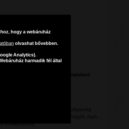
ahhoz, hogy a webáruház
tatóban
olvashat bővebben.
oogle Analytics).
Webáruház harmadik fél által
acht-Mix ragyogó, tarka virágú talajtakaró
edényben, ládában is nevelhető.
racht-Mix jellemzése
ozsgás levelű, fészek virágzatú dorottyavirág
júniustól októberig, de csak napon, virágzik. Apró,
rre emlékeztetnek.