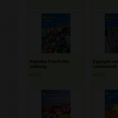
Hajnalka Pracht-Mix
Egynyári csi
vetőmag
színkeverék
643
Ft
643
Ft