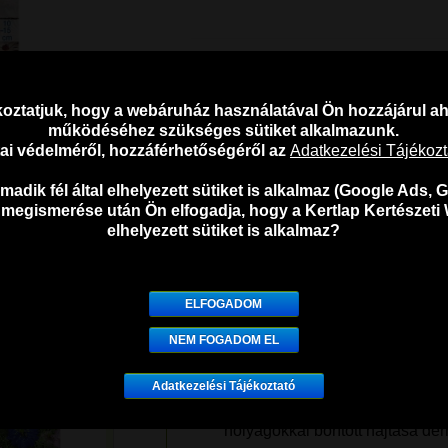
Cikkszám:
8686
Kategória:
Virágmagok
oztatjuk, hogy a webáruház használatával Ön hozzájárul 
Megosztás:
működéséhez szükséges sütiket alkalmazunk.
atai védelméről, hozzáférhetőségéről az
Adatkezelési Tájékoz
adik fél által elhelyezett sütiket is alkalmaz (Google Ads, G
 megismerése után Ön elfogadja, hogy a Kertlap Kertészeti 
elhelyezett sütiket is alkalmaz?
A Kiepenkerl dorottyavirág Pr
egynyári pozsgás növény. Kő
ELFOGADOM
A Dorottyavirág P
NEM FOGADOM EL
10-15 cm magas, félfás szárú, p
Adatkezelési Tájékoztató
(
Dorotheanthus bellidiformis
), 
hólyagokkal borított hajtása dé