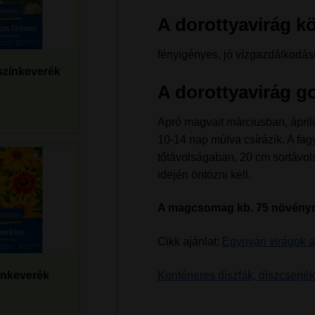
A dorottyavirág k
fényigényes, jó vízgazdálkodású
színkeverék
A dorottyavirág 
Apró magvait márciusban, ápril
10-14 nap múlva csírázik. A fag
tőtávolságaban, 20 cm sortávol
idején öntözni kell.
A magcsomag kb. 75 növényr
Cikk ajánlat:
Egynyári virágok a
Konténeres díszfák, díszcserjék
ínkeverék