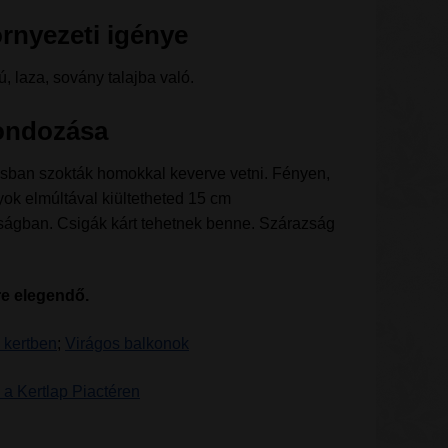
örnyezeti igénye
, laza, sovány talajba való.
gondozása
isban szokták homokkal keverve vetni. Fényen,
yok elmúltával kiültetheted 15 cm
ságban. Csigák kárt tehetnek benne. Szárazság
e elegendő.
 kertben
;
Virágos balkonok
 a Kertlap Piactéren