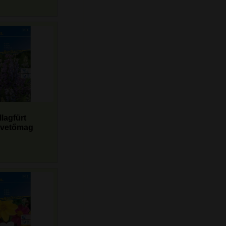
llagfürt
 vetőmag