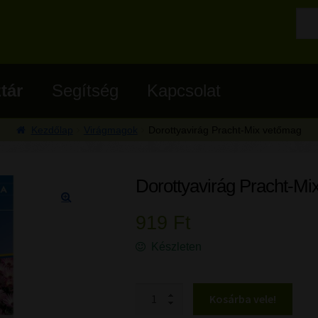
tár
Segítség
Kapcsolat
Kezdőlap
Virágmagok
Dorottyavirág Pracht-Mix vetőmag
Dorottyavirág Pracht-Mi
🔍
919
Ft
Készleten
Dorottyavirág Pracht-Mix vetőmag 
Kosárba vele!