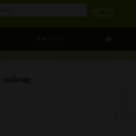
0 Ft
0 elem
x vetőmag
mennyiség