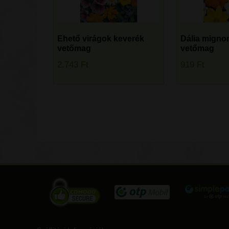
Ehető virágok keverék
Dália migno
vetőmag
vetőmag
2.743
Ft
919
Ft