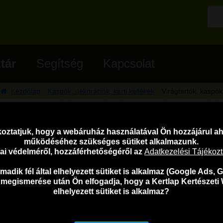
tár
Segítség
Kapcsolat
Kezdőlap
Kaspók, dekorációk, kerti kellékek
Virágtartók, kaspók
oztatjuk, hogy a webáruház használatával Ön hozzájárul 
Virágtartók, kaspók
működéséhez szükséges sütiket alkalmazunk.
atai védelméről, hozzáférhetőségéről az
Adatkezelési Tájékoz
adik fél által elhelyezett sütiket is alkalmaz (Google Ads, G
 megismerése után Ön elfogadja, hogy a Kertlap Kertészeti 
elhelyezett sütiket is alkalmaz?