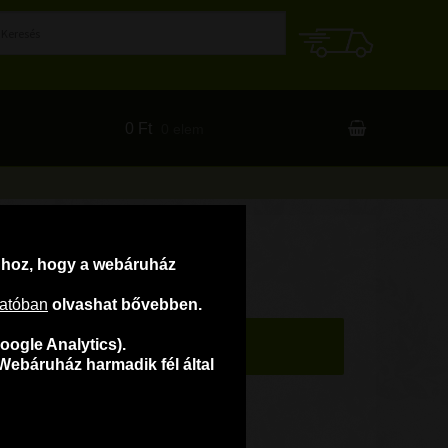
0 Ft
0 elem
ahhoz, hogy a webáruház
tatóban
olvashat bővebben.
oogle Analytics).
Webáruház harmadik fél által