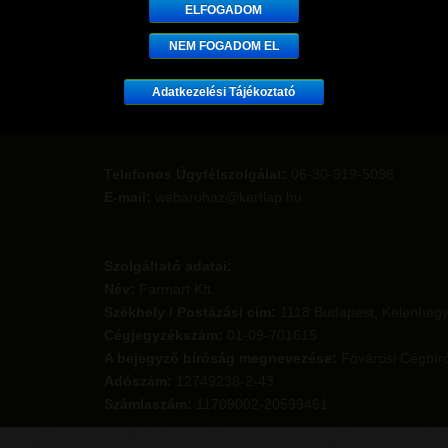
ELFOGADOM
NEM FOGADOM EL
Adatkezelési Tájékoztató
Telefonos Ügyfélszolgálat:
06-30-919-5098
E-mail:
webaruhaz@kertlap.hu
Szolgáltató adatai:
Név:
Farmart Kft.
Székhely / Postázási cím:
1118 Budapest, Kelenhegyi
Cégjegyzékszám:
01-09-701615
A bejegyző bíróság megnevezése:
Fővárosi Cégbír
Adószám:
12749238-2-43
Számlaszám:
11709002-20599461