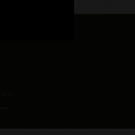
 út 15.
óság