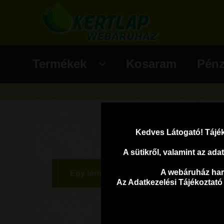
Ugrás a navigációhoz
Kilépés a tartalomba
Termékek
Kosaram
Pénz
Kedves Látogató! Tájék
A sütikről, valamint az ad
A webáruház harm
Egy termék se felelt meg a keresésnek.
Az Adatkezelési Tájékoztató