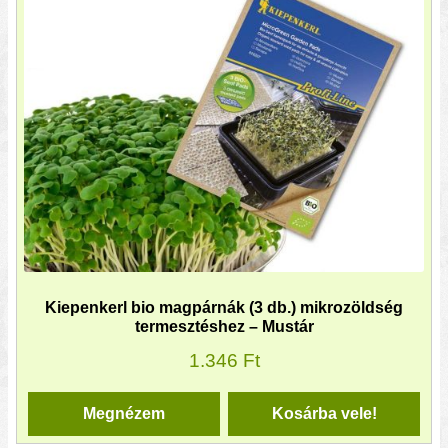
Kiepenkerl bio magpárnák (3 db.) mikrozöldség
termesztéshez – Mustár
1.346
Ft
Megnézem
Kosárba vele!