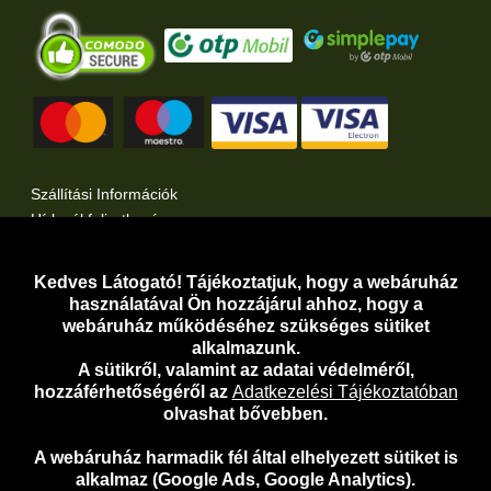
Szállítási Információk
Hírlevél feliratkozás
Kertlap Webáruház a Facebook-on
Kertlap Webáruház a Twitter-en
Kedves Látogató! Tájékoztatjuk, hogy a webáruház
használatával Ön hozzájárul ahhoz, hogy a
Adatvédelem
webáruház működéséhez szükséges sütiket
Adatkezelési Tájékoztató
alkalmazunk.
A sütikről, valamint az adatai védelméről,
Adathozzáférési Kérelem
hozzáférhetőségéről az
Adatkezelési Tájékoztatóban
Általános Szerződési Feltételek
olvashat bővebben.
Telefonos Ügyfélszolgálat:
06-30-919-5098
A webáruház harmadik fél által elhelyezett sütiket is
E-mail:
webaruhaz@kertlap.hu
alkalmaz (Google Ads, Google Analytics).