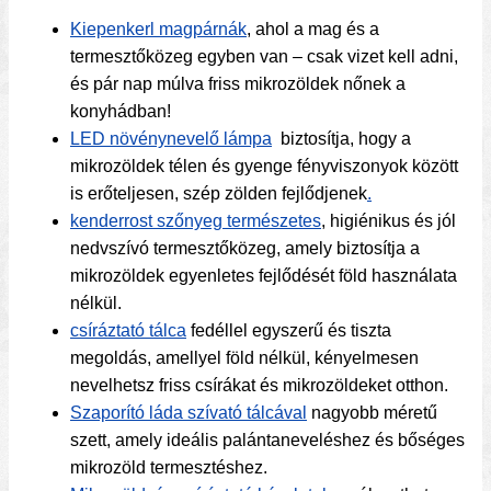
Kiepenkerl magpárnák
, ahol a mag és a
termesztőközeg egyben van – csak vizet kell adni,
és pár nap múlva friss mikrozöldek nőnek a
konyhádban!
LED növénynevelő lámpa
biztosítja, hogy a
mikrozöldek télen és gyenge fényviszonyok között
is erőteljesen, szép zölden fejlődjenek
.
kenderrost szőnyeg természetes
, higiénikus és jól
nedvszívó termesztőközeg, amely biztosítja a
mikrozöldek egyenletes fejlődését föld használata
nélkül.
csíráztató tálca
fedéllel egyszerű és tiszta
megoldás, amellyel föld nélkül, kényelmesen
nevelhetsz friss csírákat és mikrozöldeket otthon.
Szaporító láda szívató tálcával
nagyobb méretű
szett, amely ideális palántaneveléshez és bőséges
mikrozöld termesztéshez.