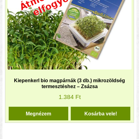
Kiepenkerl bio magpárnák (3 db.) mikrozöldség
termesztéshez – Zsázsa
1.384
Ft
Megnézem
Kosárba vele!