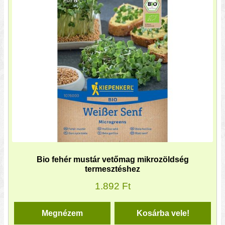
Bio fehér mustár vetőmag mikrozöldség
termesztéshez
1.892
Ft
Megnézem
Kosárba vele!