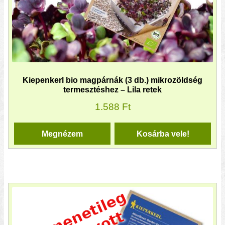
Kiepenkerl bio magpárnák (3 db.) mikrozöldség
termesztéshez – Lila retek
1.588
Ft
Megnézem
Kosárba vele!