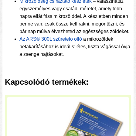
Mikrozöldség csíráztató készletek
– választhatsz
egyszemélyes vagy családi méretet, amely több
napra ellát friss mikrozölddel. A készletben minden
benne van: csak össze kell rakni, megöntözni, és
pár nap múlva élvezheted az egészséges zöldeket.
Az ARS® 300L szüretelő olló
a mikrozöldek
betakarításához is ideális: éles, tiszta vágással óvja
a zsenge hajtásokat.
Kapcsolódó termékek: