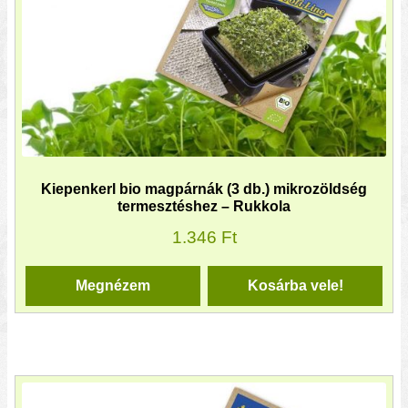
Kiepenkerl bio magpárnák (3 db.) mikrozöldség
termesztéshez – Rukkola
1.346
Ft
Megnézem
Kosárba vele!