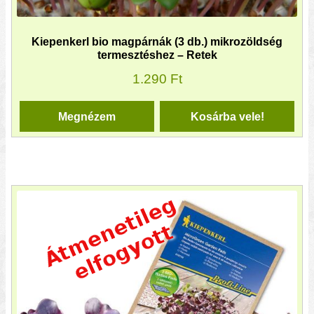
Kiepenkerl bio magpárnák (3 db.) mikrozöldség
termesztéshez – Retek
1.290
Ft
Megnézem
Kosárba vele!