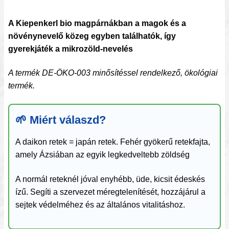
A Kiepenkerl bio magpárnákban a magok és a
növénynevelő közeg egyben találhatók, így
gyerekjáték a mikrozöld-nevelés
A termék DE-ÖKO-003 minősítéssel rendelkező, ökológiai
termék.
🌱 Miért válaszd?
A daikon retek = japán retek. Fehér gyökerű retekfajta,
amely Ázsiában az egyik legkedveltebb zöldség
A normál reteknél jóval enyhébb, üde, kicsit édeskés
ízű. Segíti a szervezet méregtelenítését, hozzájárul a
sejtek védelméhez és az általános vitalitáshoz.