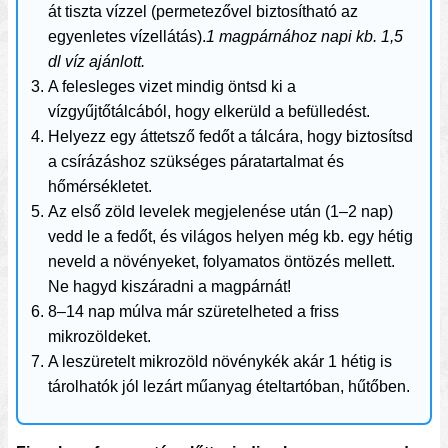
át tiszta vízzel (permetezővel biztosítható az
egyenletes vízellátás).
1 magpárnához napi kb. 1,5
dl víz ajánlott.
A felesleges vizet mindig öntsd ki a
vízgyűjtőtálcából, hogy elkerüld a befülledést.
Helyezz egy áttetsző fedőt a tálcára, hogy biztosítsd
a csírázáshoz szükséges páratartalmat és
hőmérsékletet.
Az első zöld levelek megjelenése után (1–2 nap)
vedd le a fedőt, és világos helyen még kb. egy hétig
neveld a növényeket, folyamatos öntözés mellett.
Ne hagyd kiszáradni a magpárnát!
8–14 nap múlva már szüretelheted a friss
mikrozöldeket.
A leszüretelt mikrozöld növénykék akár 1 hétig is
tárolhatók jól lezárt műanyag ételtartóban, hűtőben.