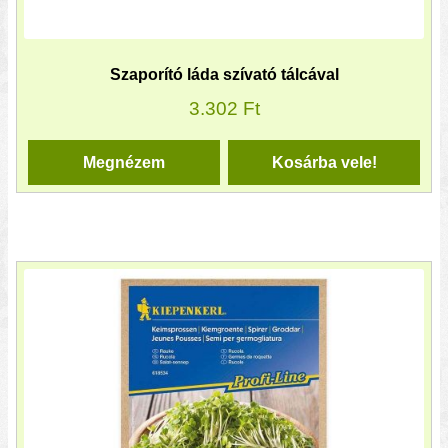
Szaporító láda szívató tálcával
3.302
Ft
Megnézem
Kosárba vele!