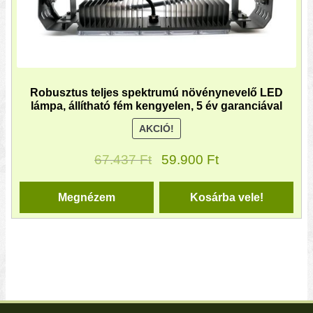
Robusztus teljes spektrumú növénynevelő LED
lámpa, állítható fém kengyelen, 5 év garanciával
AKCIÓ!
67.437
Ft
59.900
Ft
Megnézem
Kosárba vele!