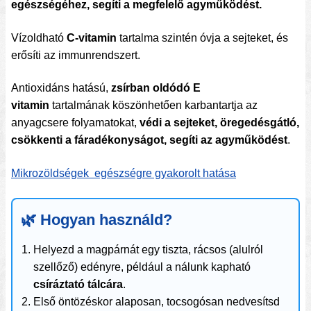
egészségéhez, segíti a megfelelő agyműködést.
Vízoldható
C-vitamin
tartalma szintén óvja a sejteket, és
erősíti az immunrendszert.
Antioxidáns hatású,
zsírban oldódó E
vitamin
tartalmának köszönhetően karbantartja az
anyagcsere folyamatokat,
védi a sejteket, öregedésgátló,
csökkenti a fáradékonyságot, segíti az agyműködést
.
Mikrozöldségek egészségre gyakorolt hatása
🌿 Hogyan használd?
Helyezd a magpárnát egy tiszta, rácsos (alulról
szellőző) edényre, például a nálunk kapható
csíráztató tálcára
.
Első öntözéskor alaposan, tocsogósan nedvesítsd