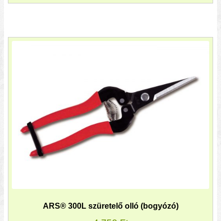
ARS® 300L szüretelő olló (bogyózó)