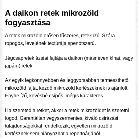
A daikon retek mikrozöld
fogyasztása
A retek mikrozöld erősen fűszeres, retek ízű. Szára
ropogós, levelének textúrája spenótszerű.
Jégcsapretek ázsiai fajtája a daikon (másnéven kínai, vagy
japán-) retek
Az egyik legkönnyebben és leggyorsabban termeszthető
mikrozöld fajta, kezdő mikrozöld kertészeknek is ajánlott.
Enyhe ízű, kevésbé csípős, mégis karakteres.
Ha szereted a retket, akkor a retek mikrozöldet is szeretni
fogod. Garantáltan vegyszermentes, kiváló csírázási
tulajdonságokkal rendelkezik, egyetlen mikrozöld
kertésznek sem hiányozhat a repertoárjából.