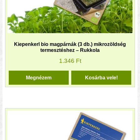
Kiepenkerl bio magpárnák (3 db.) mikrozöldség
termesztéshez – Rukkola
1.346
Ft
Megnézem
Kosárba vele!