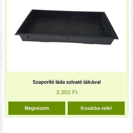
Szaporító láda szívató tálcával
3.302
Ft
Megnézem
Kosárba vele!