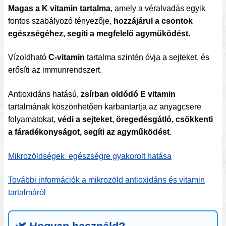
Magas a K vitamin tartalma
, amely a véralvadás egyik
fontos szabályozó tényezője,
hozzájárul a csontok
egészségéhez, segíti a megfelelő agyműködést.
Vízoldható
C-vitamin
tartalma szintén óvja a sejteket, és
erősíti az immunrendszert.
Antioxidáns hatású,
zsírban oldódó E vitamin
tartalmának köszönhetően karbantartja az anyagcsere
folyamatokat,
védi a sejteket, öregedésgátló, csökkenti
a fáradékonyságot, segíti az agyműködést
.
Mikrozöldségek egészségre gyakorolt hatása
További információk a mikrozöld antioxidáns és vitamin
tartalmáról