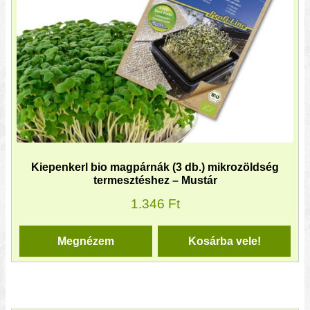
Kiepenkerl bio magpárnák (3 db.) mikrozöldség
termesztéshez – Mustár
1.346
Ft
Megnézem
Kosárba vele!