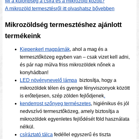
Mi a különbség a csíra és a mikrozöld között?
A mikrozöld termesztésről itt olvashatsz bővebben
Mikrozöldség termesztéshez ajánlott
termékeink
Kiepenkerl magpárnák
, ahol a mag és a
termesztőközeg egyben van – csak vizet kell adni,
és pár nap múlva friss mikrozöldek nőnek a
konyhádban!
LED növénynevelő lámpa
biztosítja, hogy a
mikrozöldek télen és gyenge fényviszonyok között
is erőteljesen, szép zölden fejlődjenek
.
kenderrost szőnyeg természetes
, higiénikus és jól
nedvszívó termesztőközeg, amely biztosítja a
mikrozöldek egyenletes fejlődését föld használata
nélkül.
csíráztató tálca
fedéllel egyszerű és tiszta