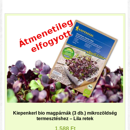
Kiepenkerl bio magpárnák (3 db.) mikrozöldség
termesztéshez – Lila retek
1.588
Ft