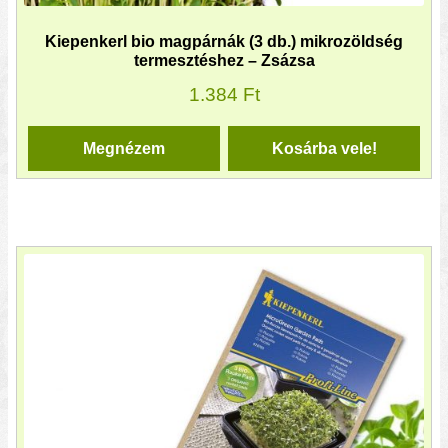
Kiepenkerl bio magpárnák (3 db.) mikrozöldség
termesztéshez – Zsázsa
1.384
Ft
Megnézem
Kosárba vele!