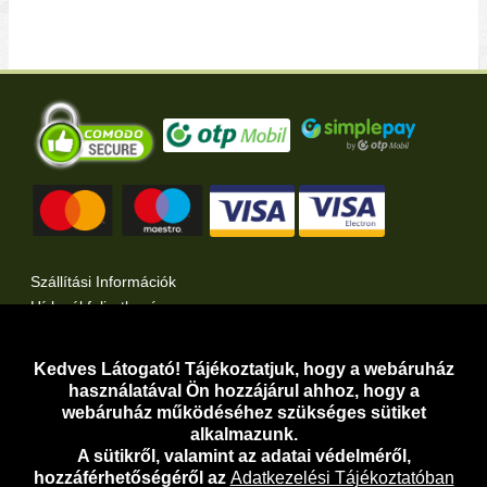
Szállítási Információk
Hírlevél feliratkozás
Kertlap Webáruház a Facebook-on
Kertlap Webáruház a Twitter-en
Kedves Látogató! Tájékoztatjuk, hogy a webáruház
használatával Ön hozzájárul ahhoz, hogy a
Adatvédelem
webáruház működéséhez szükséges sütiket
Adatkezelési Tájékoztató
alkalmazunk.
A sütikről, valamint az adatai védelméről,
Adathozzáférési Kérelem
hozzáférhetőségéről az
Adatkezelési Tájékoztatóban
Általános Szerződési Feltételek