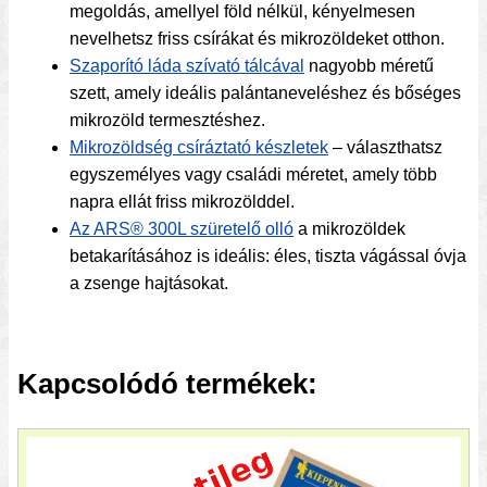
megoldás, amellyel föld nélkül, kényelmesen
nevelhetsz friss csírákat és mikrozöldeket otthon.
Szaporító láda szívató tálcával
nagyobb méretű
szett, amely ideális palántaneveléshez és bőséges
mikrozöld termesztéshez.
Mikrozöldség csíráztató készletek
– választhatsz
egyszemélyes vagy családi méretet, amely több
napra ellát friss mikrozölddel.
Az ARS® 300L szüretelő olló
a mikrozöldek
betakarításához is ideális: éles, tiszta vágással óvja
a zsenge hajtásokat.
Kapcsolódó termékek: