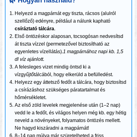
🌿 Hogyan használd?
Helyezd a magpárnát egy tiszta, rácsos (alulról
szellőző) edényre, például a nálunk kapható
csíráztató tálcára
.
Első öntözéskor alaposan, tocsogósan nedvesítsd
át tiszta vízzel (permetezővel biztosítható az
egyenletes vízellátás).
1 magpárnához napi kb. 1,5
dl víz ajánlott.
A felesleges vizet mindig öntsd ki a
vízgyűjtőtálcából, hogy elkerüld a befülledést.
Helyezz egy áttetsző fedőt a tálcára, hogy biztosítsd
a csírázáshoz szükséges páratartalmat és
hőmérsékletet.
Az első zöld levelek megjelenése után (1–2 nap)
vedd le a fedőt, és világos helyen még kb. egy hétig
neveld a növényeket, folyamatos öntözés mellett.
Ne hagyd kiszáradni a magpárnát!
8–14 nap múlva már szüretelheted a friss