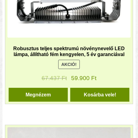
Robusztus teljes spektrumú növénynevelő LED
lámpa, állítható fém kengyelen, 5 év garanciával
AKCIÓ!
67.437
Ft
59.900
Ft
Megnézem
Kosárba vele!