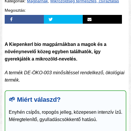
Kategóriák:
Magpárnák
,
Mikrozöldség termesztés, csíráztatás
Megosztás:
A Kiepenkerl bio magpárnákban a magok és a
növénynevelő közeg egyben találhatók, így
gyerekjáték a mikrozöld-nevelés.
A termék DE-ÖKO-003 minősítéssel rendelkező, ökológiai
termék.
🌱 Miért válaszd?
Enyhén csípős, ropogós jelleg, közepesen intenzív ízű.
Méregtelenítő, gyulladáscsökkentő hatású.