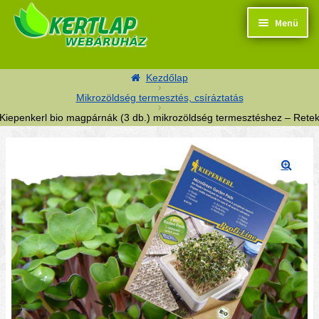
Ugrás a navigációhoz
Kilépés a tartalomba
Menü
Kezdőlap
Mikrozöldség termesztés, csíráztatás
Kiepenkerl bio magpárnák (3 db.) mikrozöldség termesztéshez – Rete
Termékek
Kosaram
🔍
Pénztár
Segítség
Kapcsolat