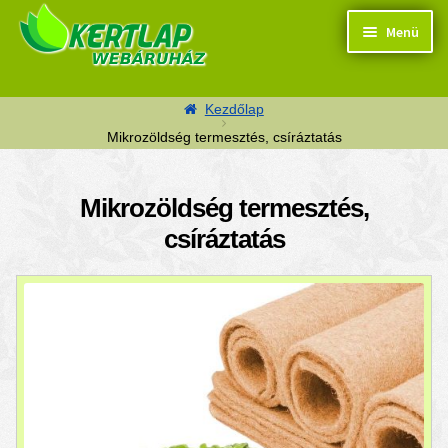
Ugrás a navigációhoz
Kilépés a tartalomba
Menü
Kezdőlap
Mikrozöldség termesztés, csíráztatás
Termékek
Mikrozöldség termesztés,
csíráztatás
Kosaram
Pénztár
Segítség
Kapcsolat