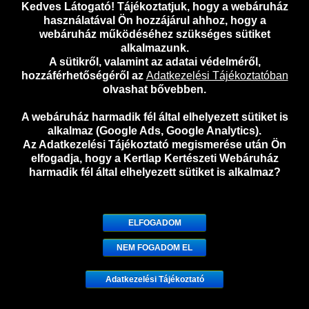
Kedves Látogató! Tájékoztatjuk, hogy a webáruház
használatával Ön hozzájárul ahhoz, hogy a
webáruház működéséhez szükséges sütiket
alkalmazunk.
A sütikről, valamint az adatai védelméről,
hozzáférhetőségéről az
Adatkezelési Tájékoztatóban
olvashat bővebben.
A webáruház harmadik fél által elhelyezett sütiket is
Kiepenkerl bio magpárnák (3 db.) mikrozöldség
alkalmaz (Google Ads, Google Analytics).
termesztéshez – Mustár
Az Adatkezelési Tájékoztató megismerése után Ön
elfogadja, hogy a Kertlap Kertészeti Webáruház
1.346
Ft
harmadik fél által elhelyezett sütiket is alkalmaz?
Kosárba vele!
X
ELFOGADOM
Megnézem
NEM FOGADOM EL
Adatkezelési Tájékoztató
0