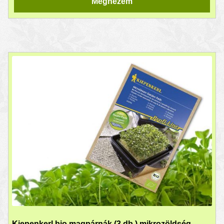
Megnézem
Kiepenkerl bio magpárnák (3 db.) mikrozöldség