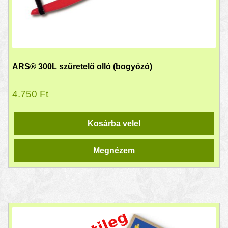
ARS® 300L szüretelő olló (bogyózó)
4.750
Ft
Kosárba vele!
Megnézem