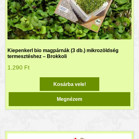
Kiepenkerl bio magpárnák (3 db.) mikrozöldség
termesztéshez – Brokkoli
1.290
Ft
Kosárba vele!
Megnézem