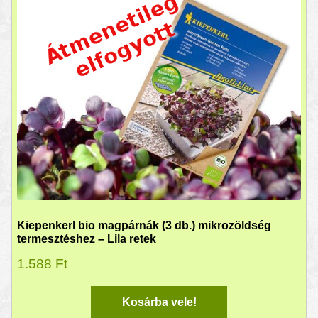
Kiepenkerl bio magpárnák (3 db.) mikrozöldség
termesztéshez – Lila retek
1.588
Ft
Kosárba vele!