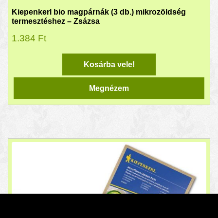
Kiepenkerl bio magpárnák (3 db.) mikrozöldség
termesztéshez – Zsázsa
1.384
Ft
Kosárba vele!
Megnézem