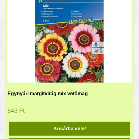
Egynyári margitvirág mix vetőmag
643
Ft
Kosárba vele!