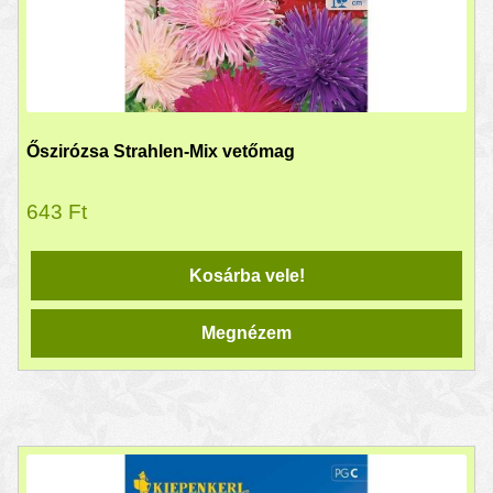
Őszirózsa Strahlen-Mix vetőmag
643
Ft
Kosárba vele!
Megnézem