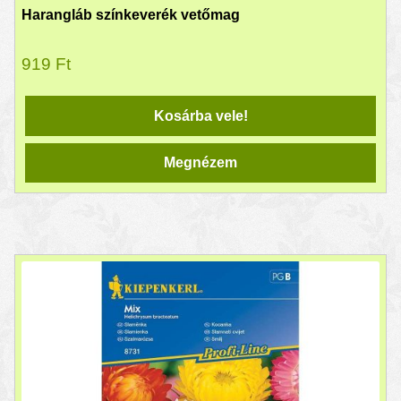
Harangláb színkeverék vetőmag
919
Ft
Kosárba vele!
Megnézem