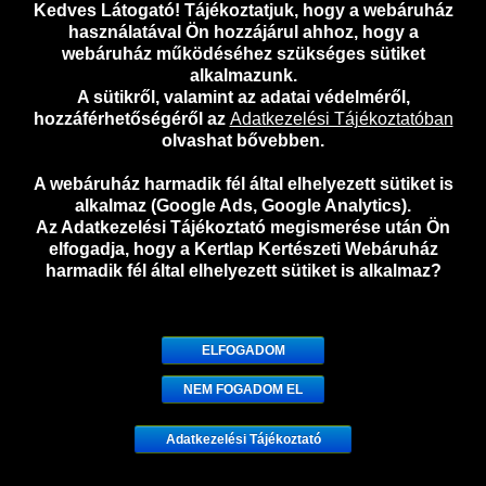
Kedves Látogató! Tájékoztatjuk, hogy a webáruház
használatával Ön hozzájárul ahhoz, hogy a
webáruház működéséhez szükséges sütiket
alkalmazunk.
A sütikről, valamint az adatai védelméről,
hozzáférhetőségéről az
Adatkezelési Tájékoztatóban
olvashat bővebben.
Kúpvirág színkeverék vetőmag
A webáruház harmadik fél által elhelyezett sütiket is
643
Ft
alkalmaz (Google Ads, Google Analytics).
Az Adatkezelési Tájékoztató megismerése után Ön
elfogadja, hogy a Kertlap Kertészeti Webáruház
Kosárba vele!
harmadik fél által elhelyezett sütiket is alkalmaz?
Megnézem
X
ELFOGADOM
NEM FOGADOM EL
Adatkezelési Tájékoztató
0